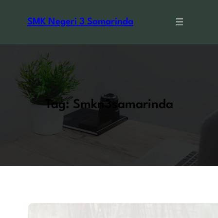
Skip
to
SMK Negeri 3 Samarinda
content
Tag:
Smkn3samarinda