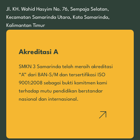
Jl. KH. Wahid Hasyim No. 76, Sempaja Selatan,
Kecamatan Samarinda Utara, Kota Samarinda,
Kalimantan Timur
Akreditasi A
SMKN 3 Samarinda telah meraih akreditasi
“A” dari BAN-S/M dan tersertifikasi ISO
9001:2008 sebagai bukti komitmen kami
terhadap mutu pendidikan berstandar
nasional dan internasional.