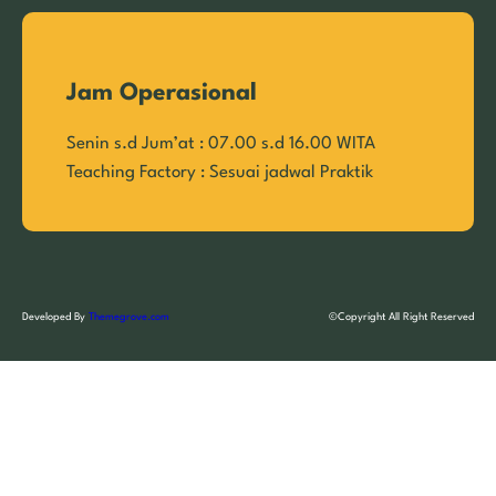
Jam Operasional
Senin s.d Jum’at : 07.00 s.d 16.00 WITA
Teaching Factory : Sesuai jadwal Praktik
Developed By
Themegrove.com
©Copyright All Right Reserved