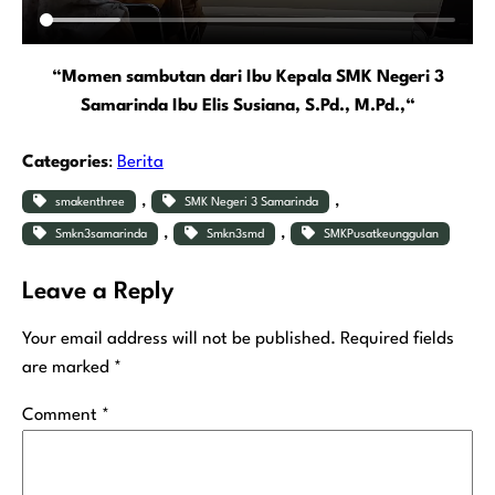
“
Momen sambutan dari Ibu Kepala SMK Negeri 3
Samarinda Ibu Elis Susiana, S.Pd., M.Pd.,
“
Categories
:
Berita
, 
, 
smakenthree
SMK Negeri 3 Samarinda
, 
, 
Smkn3samarinda
Smkn3smd
SMKPusatkeunggulan
Leave a Reply
Your email address will not be published.
Required fields
are marked
*
Comment
*