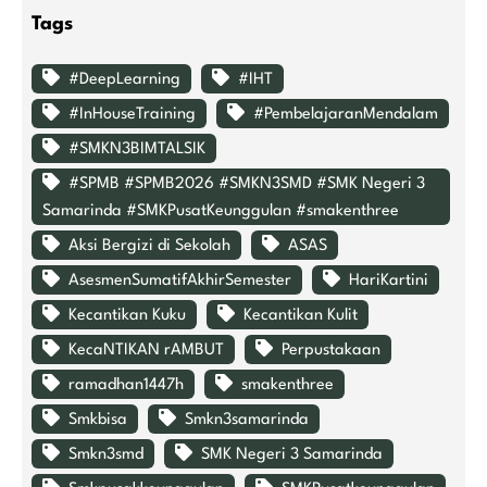
Tags
#DeepLearning
#IHT
#InHouseTraining
#PembelajaranMendalam
#SMKN3BIMTALSIK
#SPMB #SPMB2026 #SMKN3SMD #SMK Negeri 3
Samarinda #SMKPusatKeunggulan #smakenthree
Aksi Bergizi di Sekolah
ASAS
AsesmenSumatifAkhirSemester
HariKartini
Kecantikan Kuku
Kecantikan Kulit
KecaNTIKAN rAMBUT
Perpustakaan
ramadhan1447h
smakenthree
Smkbisa
Smkn3samarinda
Smkn3smd
SMK Negeri 3 Samarinda