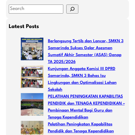
S
e
a
Latest Posts
r
c
Berlangsung Tertib dan Lancar, SMKN 3
h
Samarinda Sukses Gelar Asesmen
Sumatif Akhir Semester (ASAS) Genap
TA 2025/2026
Kunjungan Anggota Komisi III DPRD
Samarinda, SMKN 3 Bahas Isu
Lingkungan dan Optimalisasi Lahan
Sekolah
PELATIHAN PENINGKATAN KAPABILITAS
PENDIDIK dan TENAGA KEPENDIDIKAN –
Pembinaan Mental Bagi Guru dan
Tenaga Kependidikan
Pelatihan Peningkatan Kapabilitas
Pendidik dan Tenaga Kependidikan