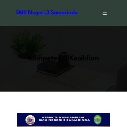
Skip
to
SMK Negeri 3 Samarinda
content
Kompetensi Keahlian