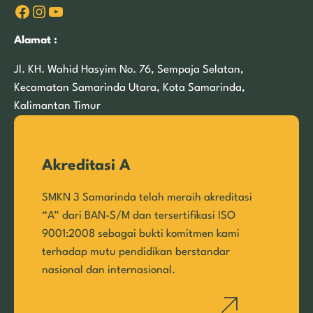
Facebook
Instagram
YouTube
Alamat :
Jl. KH. Wahid Hasyim No. 76, Sempaja Selatan,
Kecamatan Samarinda Utara, Kota Samarinda,
Kalimantan Timur
Akreditasi A
SMKN 3 Samarinda telah meraih akreditasi
“A” dari BAN-S/M dan tersertifikasi ISO
9001:2008 sebagai bukti komitmen kami
terhadap mutu pendidikan berstandar
nasional dan internasional.