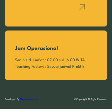
Jam Operasional
Senin s.d Jum’at : 07.00 s.d 16.00 WITA
Teaching Factory : Sesuai jadwal Praktik
Developed By
Themegrove.com
©Copyright All Right Reserved