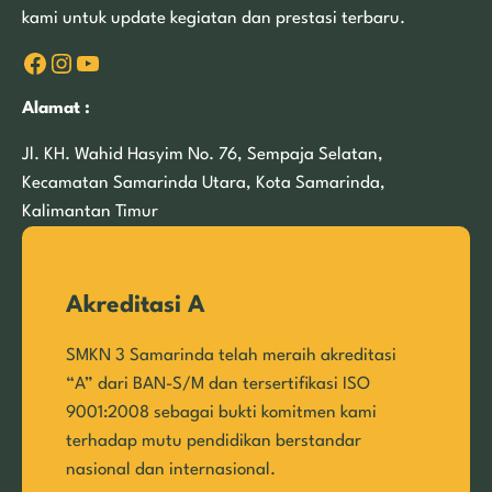
kami untuk update kegiatan dan prestasi terbaru.
Facebook
Instagram
YouTube
Alamat :
Jl. KH. Wahid Hasyim No. 76, Sempaja Selatan,
Kecamatan Samarinda Utara, Kota Samarinda,
Kalimantan Timur
Akreditasi A
SMKN 3 Samarinda telah meraih akreditasi
“A” dari BAN-S/M dan tersertifikasi ISO
9001:2008 sebagai bukti komitmen kami
terhadap mutu pendidikan berstandar
nasional dan internasional.