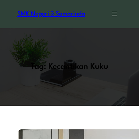
Skip
to
SMK Negeri 3 Samarinda
content
Tag:
Kecantikan Kuku