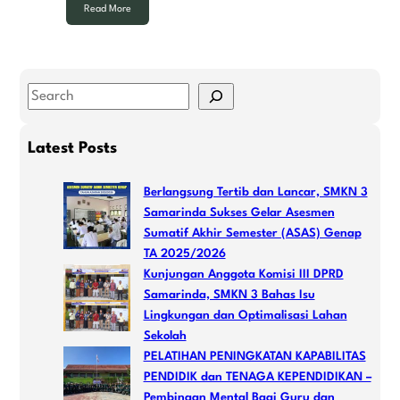
Read More
S
e
a
Latest Posts
r
c
Berlangsung Tertib dan Lancar, SMKN 3
h
Samarinda Sukses Gelar Asesmen
Sumatif Akhir Semester (ASAS) Genap
TA 2025/2026
Kunjungan Anggota Komisi III DPRD
Samarinda, SMKN 3 Bahas Isu
Lingkungan dan Optimalisasi Lahan
Sekolah
PELATIHAN PENINGKATAN KAPABILITAS
PENDIDIK dan TENAGA KEPENDIDIKAN –
Pembinaan Mental Bagi Guru dan