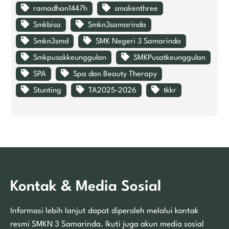
ramadhan1447h
smakenthree
Smkbisa
Smkn3samarinda
Smkn3smd
SMK Negeri 3 Samarinda
Smkpusakkeunggulan
SMKPusatkeunggulan
SPA
Spa dan Beauty Therapy
Stunting
TA2025-2026
tkkr
Kontak & Media Sosial
Informasi lebih lanjut dapat diperoleh melalui kontak
resmi SMKN 3 Samarinda. Ikuti juga akun media sosial