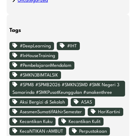
Uncategorized
Tags
#DeepLearning
#IHT
#InHouseTraining
#PembelajaranMendalam
#SMKN3BIMTALSIK
#SPMB #SPMB2026 #SMKN3SMD #SMK Negeri 3
Samarinda #SMKPusatKeunggulan #smakenthree
Aksi Bergizi di Sekolah
ASAS
AsesmenSumatifAkhirSemester
HariKartini
Kecantikan Kuku
Kecantikan Kulit
KecaNTIKAN rAMBUT
Perpustakaan