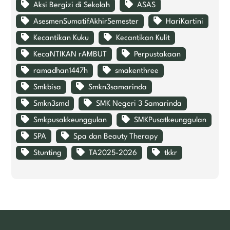
Aksi Bergizi di Sekolah
ASAS
AsesmenSumatifAkhirSemester
HariKartini
Kecantikan Kuku
Kecantikan Kulit
KecaNTIKAN rAMBUT
Perpustakaan
ramadhan1447h
smakenthree
Smkbisa
Smkn3samarinda
Smkn3smd
SMK Negeri 3 Samarinda
Smkpusakkeunggulan
SMKPusatkeunggulan
SPA
Spa dan Beauty Therapy
Stunting
TA2025-2026
tkkr