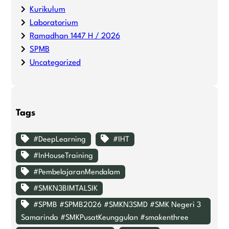
Kurikulum
Laboratorium
Ramadhan 1447 H / 2026
SPMB
Uncategorized
Tags
#DeepLearning
#IHT
#InHouseTraining
#PembelajaranMendalam
#SMKN3BIMTALSIK
#SPMB #SPMB2026 #SMKN3SMD #SMK Negeri 3
Samarinda #SMKPusatKeunggulan #smakenthree