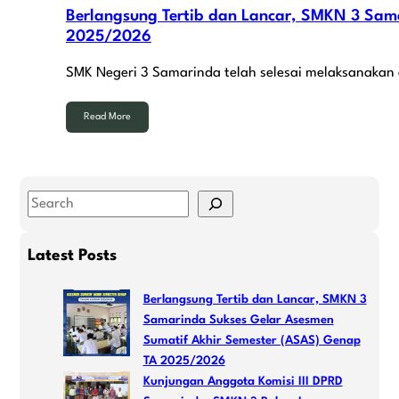
Berlangsung Tertib dan Lancar, SMKN 3 Sam
2025/2026
SMK Negeri 3 Samarinda telah selesai melaksanakan
Read More
S
e
a
Latest Posts
r
c
Berlangsung Tertib dan Lancar, SMKN 3
h
Samarinda Sukses Gelar Asesmen
Sumatif Akhir Semester (ASAS) Genap
TA 2025/2026
Kunjungan Anggota Komisi III DPRD