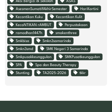
Aksi Bergizi di Sekolah
ASAS
AsesmenSumatifAkhirSemester
HariKartini
Kecantikan Kuku
Kecantikan Kulit
KecaNTIKAN rAMBUT
Perpustakaan
ramadhan1447h
smakenthree
Smkbisa
Smkn3samarinda
Smkn3smd
SMK Negeri 3 Samarinda
Smkpusakkeunggulan
SMKPusatkeunggulan
SPA
Spa dan Beauty Therapy
Stunting
TA2025-2026
tkkr