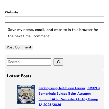
Website
Save my name, email, and website in this browser for
the next time I comment.
S
e
a
Latest Posts
r
c
Berlangsung Tertib dan Lancar, SMKN 3
h
Samarinda Sukses Gelar Asesmen
Sumatif Akhir Semester (ASAS) Genap
TA 2025/2026