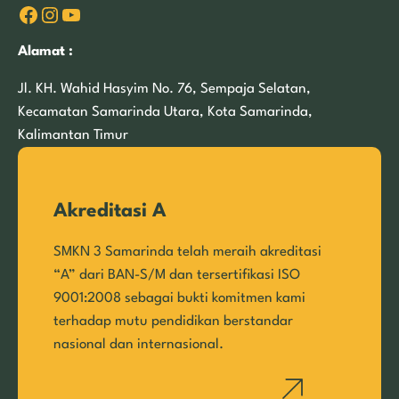
Facebook
Instagram
YouTube
Alamat :
Jl. KH. Wahid Hasyim No. 76, Sempaja Selatan,
Kecamatan Samarinda Utara, Kota Samarinda,
Kalimantan Timur
Akreditasi A
SMKN 3 Samarinda telah meraih akreditasi
“A” dari BAN-S/M dan tersertifikasi ISO
9001:2008 sebagai bukti komitmen kami
terhadap mutu pendidikan berstandar
nasional dan internasional.